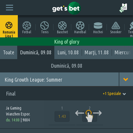
Fotbal
Tenis
Baschet
Handbal
Hochei
Snooker
Ten
Romania
m
Liga 1
King of glory
Toate
Duminică, 09.08
Luni, 10.08
Marţi, 11.08
Miercuri,
Duminică, 09.08
King Growth League: Summer
Final
+1 Speciale
Ja Gaming
1
2
Wanzhen Espor.
1.43
2.63
du. 14:00
|
9084