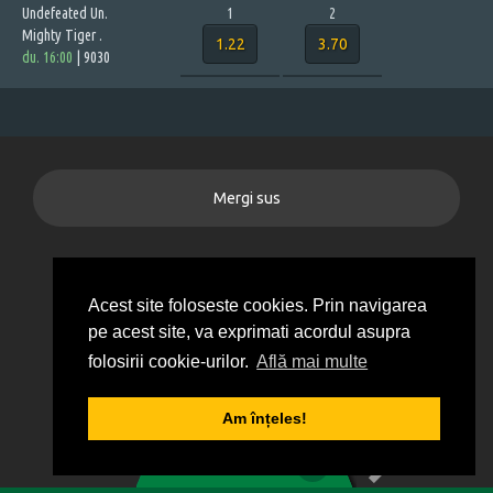
Undefeated Un.
1
2
Mighty Tiger .
1.22
3.70
du. 16:00
|
9030
Mergi sus
Informații generale
Acest site foloseste cookies. Prin navigarea
Contact
pe acest site, va exprimati acordul asupra
Agentii
folosirii cookie-urilor.
Află mai multe
Promoții
Am înțeles!
1
2
3
4
5
0
BILET VIRTUAL