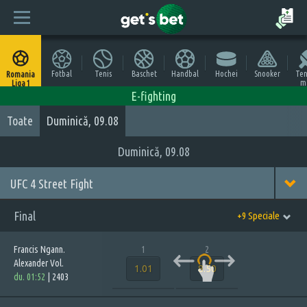
Fotbal
Tenis
Baschet
Handbal
Hochei
Snooker
Ten
Romania
m
Liga 1
E-fighting
Toate
Duminică, 09.08
Duminică, 09.08
UFC 4 Street Fight
Final
+9 Speciale
Francis Ngann.
1
2
Alexander Vol.
1.01
8.50
du. 01:52
|
2403