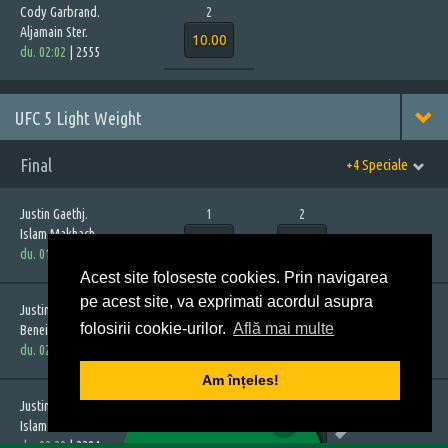
Cody Garbrand.
2
Aljamain Ster.
10.00
du. 02:02
|
2555
UFC 5 Light Weight
Final
+4 Speciale
Justin Gaethj.
1
2
Islam Makhach.
5.50
1.07
du. 01:50
|
2039
Acest site foloseste cookies. Prin navigarea
pe acest site, va exprimati acordul asupra
Justin Gaethj.
1
2
folosirii cookie-urilor.
Află mai multe
Beneil Darius.
2.16
1.63
du. 02:05
|
2353
Am înțeles!
1
2
3
4
5
Justin Gaethj.
1
2
0
BILET VIRTUAL
Islam Makhach.
5.50
1.07
du. 02:20
|
2384