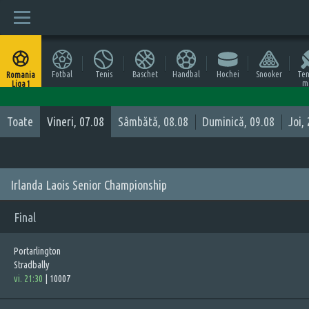
Fotbal
Tenis
Baschet
Handbal
Hochei
Snooker
Ten
Romania
m
Liga 1
Toate
Vineri, 07.08
Sâmbătă, 08.08
Duminică, 09.08
Joi,
Irlanda Laois Senior Championship
Final
Portarlington
Stradbally
vi. 21:30
|
10007