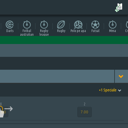
Darts
Fotbal
Rugby
Rugby
Polo pe apa
Futsal
Mma
Cr
australian
league
+1 Speciale
X
2
.00
7.00