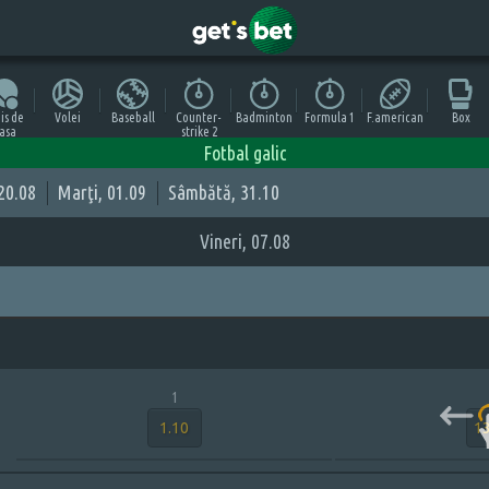
is de
Volei
Baseball
Counter-
Badminton
Formula 1
F.american
Box
asa
strike 2
Fotbal galic
 20.08
Marţi, 01.09
Sâmbătă, 31.10
Vineri, 07.08
1
1.10
13