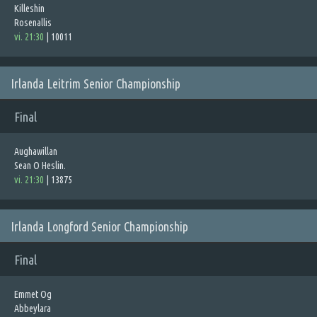
Killeshin
Rosenallis
vi. 21:30
|
10011
Irlanda Leitrim Senior Championship
Final
Aughawillan
Sean O Heslin.
vi. 21:30
|
13875
Irlanda Longford Senior Championship
Final
Emmet Og
Abbeylara