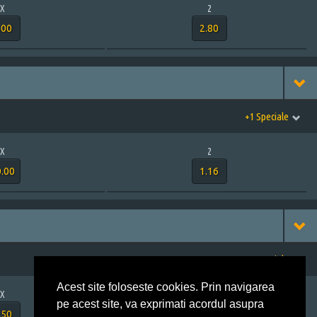
X
2
.00
2.80
+1 Speciale
X
2
.00
1.16
+1 Speciale
Acest site foloseste cookies. Prin navigarea
X
2
pe acest site, va exprimati acordul asupra
.50
3.20