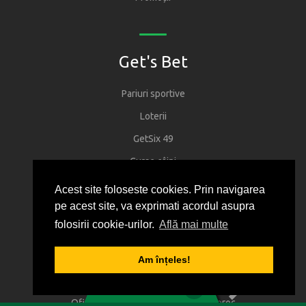
Get's Bet
Pariuri sportive
Loterii
GetSix 49
Curse câini
Acest site foloseste cookies. Prin navigarea
pe acest site, va exprimati acordul asupra
Securitate și confidențialitate
folosirii cookie-urilor.
Află mai multe
Regulament
Am înțeles!
1
2
3
4
5
Joacă responsabil
0
BILET VIRTUAL
Oficiul National pentru Jocuri de Noroc