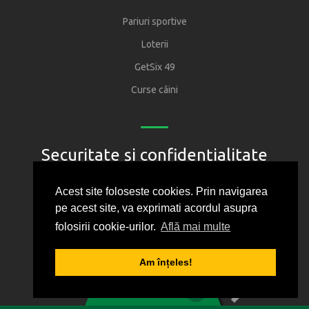
Pariuri sportive
Loterii
GetSix 49
Curse câini
Securitate și confidențialitate
Regulament
Acest site foloseste cookies. Prin navigarea
pe acest site, va exprimati acordul asupra
Joacă responsabil
folosirii cookie-urilor.
Află mai multe
Oficiul National pentru Jocuri de Noroc
Protectia consumatorului
Am înțeles!
1
2
3
4
5
Politica de confidentialitate
0
BILET VIRTUAL
Cum folosim cookie-urile