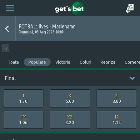
FOTBAL: Ilves - Mariehamn
Duminică, 09 Aug 2026 18:00
Toate
Populare
Victorie
Goluri
Repriza
Corner
Final
1
X
2
1.30
5.00
8.00
1X
X2
12
1.06
3.20
1.12