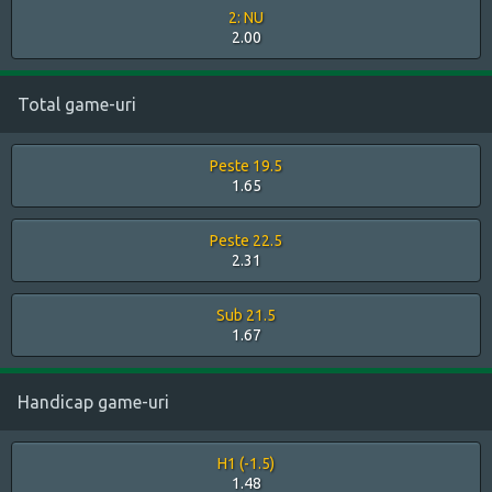
2: NU
2.00
Total game-uri
Peste 19.5
1.65
Peste 22.5
2.31
Sub 21.5
1.67
Handicap game-uri
H1 (-1.5)
1.48