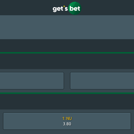
1: NU
3.80