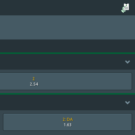
2
2.54
2: DA
1.63