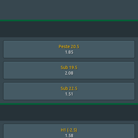
Peste 20.5
1.85
Sub 19.5
2.08
Sub 22.5
1.51
H1 (-2.5)
1.58