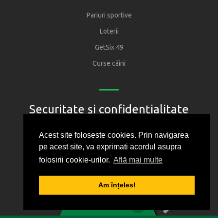
Pariuri sportive
Loterii
GetSix 49
Curse câini
Securitate și confidențialitate
Regulament
Acest site foloseste cookies. Prin navigarea
pe acest site, va exprimati acordul asupra
Joacă responsabil
folosirii cookie-urilor.
Află mai multe
Oficiul National pentru Jocuri de Noroc
Protectia consumatorului
Am înțeles!
1
2
3
4
5
Politica de confidentialitate
0
BILET VIRTUAL
Cum folosim cookie-urile