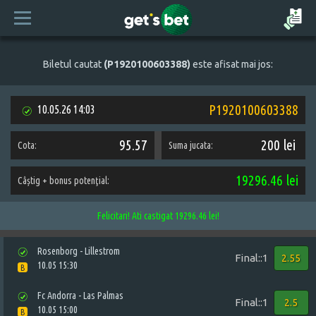
Biletul cautat
(P1920100603388)
este afisat mai jos:
P1920100603388
10.05.26 14:03
95.57
200 lei
Cota:
Suma jucata:
19296.46 lei
Câștig + bonus potenţial:
Felicitari! Ati castigat 19296.46 lei!
Rosenborg - Lillestrom
Final::1
2.55
10.05 15:30
B
Fc Andorra - Las Palmas
Final::1
2.5
10.05 15:00
B