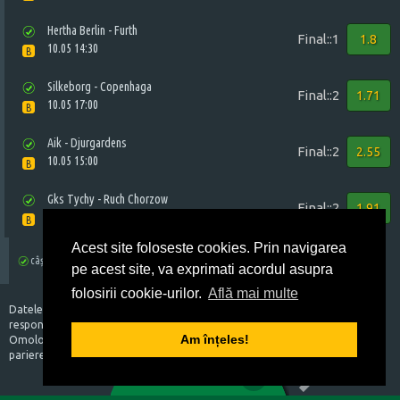
Hertha Berlin - Furth
Final::1
1.8
10.05 14:30
B
Silkeborg - Copenhaga
Final::2
1.71
10.05 17:00
B
Aik - Djurgardens
Final::2
2.55
10.05 15:00
B
Gks Tychy - Ruch Chorzow
Final::2
1.91
10.05 15:30
B
Acest site foloseste cookies. Prin navigarea
câștigător
necâștigător
în desfășurare
anulat
pe acest site, va exprimati acordul asupra
folosirii cookie-urilor.
Află mai multe
Datele prezentate au caracter exclusiv informativ si nu implica
responsabilitate din partea Organizatorului.
Am înțeles!
Omologarea si plata biletelor sa va face conform regulamentului de
1
2
3
4
5
pariere.
0
BILET VIRTUAL