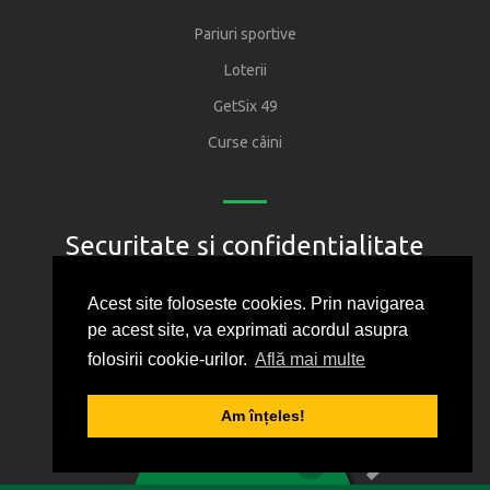
Pariuri sportive
Loterii
GetSix 49
Curse câini
Securitate și confidențialitate
Regulament
Acest site foloseste cookies. Prin navigarea
pe acest site, va exprimati acordul asupra
Joacă responsabil
folosirii cookie-urilor.
Află mai multe
Oficiul National pentru Jocuri de Noroc
Protectia consumatorului
Am înțeles!
1
2
3
4
5
Politica de confidentialitate
0
BILET VIRTUAL
Cum folosim cookie-urile