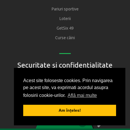
Pariuri sportive
Loterii
GetSix 49
Curse câini
Securitate și confidențialitate
Regulament
Acest site foloseste cookies. Prin navigarea
pe acest site, va exprimati acordul asupra
Joacă responsabil
folosirii cookie-urilor.
Află mai multe
Oficiul National pentru Jocuri de Noroc
Protectia consumatorului
Am înțeles!
1
2
3
4
5
Politica de confidentialitate
0
BILET VIRTUAL
Cum folosim cookie-urile