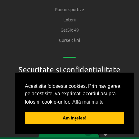
Pariuri sportive
Loterii
GetSix 49
Curse câini
Securitate și confidențialitate
Regulament
Acest site foloseste cookies. Prin navigarea
pe acest site, va exprimati acordul asupra
Joacă responsabil
folosirii cookie-urilor.
Află mai multe
Oficiul National pentru Jocuri de Noroc
Protectia consumatorului
Am înțeles!
1
2
3
4
5
Politica de confidentialitate
0
BILET VIRTUAL
Cum folosim cookie-urile